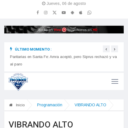
Jueves, 06 de agosto
‹
›
ÚLTIMO MOMENTO :
Colón
Estrellas de Talleres inauguró sus nuevos sanitarios
Paritarias en Santa Fe: Amra aceptó, pero Siprus rechazó y va
Norte
al paro
Programación
VIBRANDO ALTO
Inicio
VIBRANDO ALTO