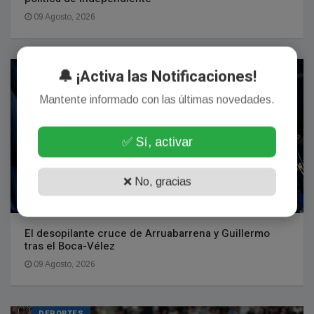
09 Agosto, 2026
DEPORTES
🔔 ¡Activa las Notificaciones!
Mantente informado con las últimas novedades.
✅ Sí, activar
❌ No, gracias
El desopilante cruce de Arruabarrena y Guillermo
tras el Boca-Vélez
09 Agosto, 2026
DEPORTES