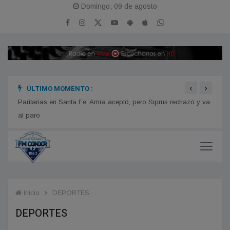
Domingo, 09 de agosto
‹
›
ÚLTIMO MOMENTO :
Colón
Estrellas de Talleres inauguró sus nuevos sanitarios
Norte
Paritarias en Santa Fe: Amra aceptó, pero Siprus rechazó y va
al paro
Inicio
DEPORTES
DEPORTES